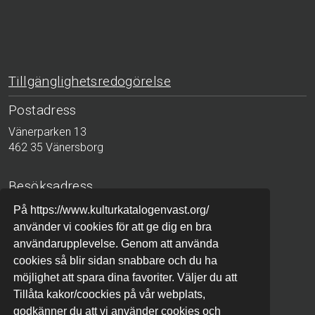
Tillgänglighetsredogörelse
Postadress
Vänerparken 13
462 35 Vänersborg
Besöksadress
Bergslagsgatan 2
På https://www.kulturkatalogenvast.org/
411 04 Göteborg
använder vi cookies för att ge dig en bra
användarupplevelse. Genom att använda
Telefon
cookies så blir sidan snabbare och du ha
möjlighet att spara dina favoriter. Väljer du att
010-441 42 00 (växel)
Tillåta kakor/coockies på vår webplats,
godkänner du att vi använder cookies och