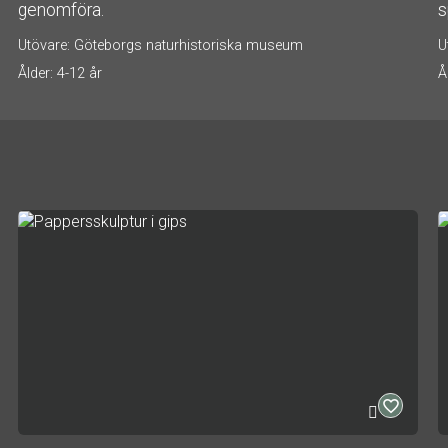
genomföra.
s
Utövare: Göteborgs naturhistoriska museum
U
Ålder: 4-12 år
Å