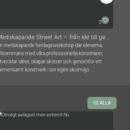
Medskapande Street Art – från idé till gemensamt konstverk
Graf
n medskapande heldagsworkshop där eleverna,
Kult
illsammans med våra professionella konstnärer,
Utövar
tvecklar idéer, skapar skisser och genomför ett
Ålder:
emensamt konstverk i sin egen skolmiljö.
tövare: The Artitects
lder: 9-19 år
SE ALLA