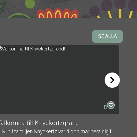
SE ALLA
älkomna till Knyckertzgränd!
Finn
liv in i familjen Knyckertz värld och marinera dig i
En k