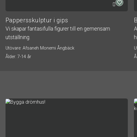
Pappersskulptur i gips
Vi skapar fantasifulla figurer till en gemensam
A
utställning.
h
Utövare: Afsaneh Monemi Ångbäck
U
Ålder: 7-14 år
Å