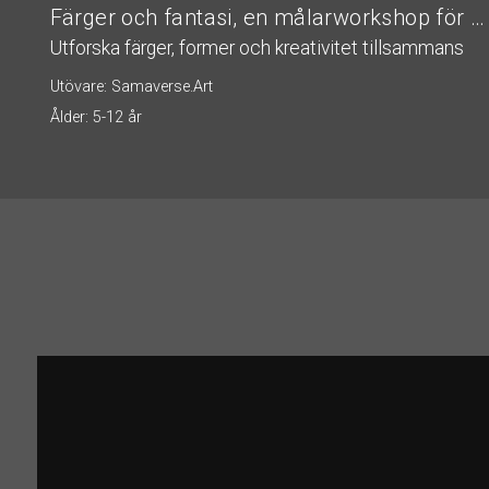
Färger och fantasi, en målarworkshop för barn
Utforska färger, former och kreativitet tillsammans
Utövare: Samaverse.Art
Ålder: 5-12 år