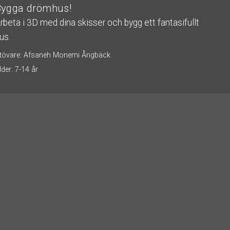
Bygga drömhus!
rbeta i 3D med dina skisser och bygg ett fantasifullt
En m
us.
till
utvec
tövare: Afsaneh Monemi Ångbäck
geme
lder: 7-14 år
Utövar
Ålder: