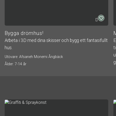
Bygga drömhus!
Arbeta i 3D med dina skisser och bygg ett fantasifullt
E
hus.
t
u
Utövare: Afsaneh Monemi Ångbäck
g
Ålder: 7-14 år
U
Å