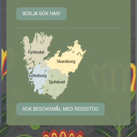
BÖRJA SÖK HÄR!
SÖK BESÖKSMÅL MED RESESTÖD