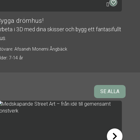
Bygga drömhus!
rbeta i 3D med dina skisser och bygg ett fantasifullt
En m
us.
till
utvec
tövare: Afsaneh Monemi Ångbäck
geme
lder: 7-14 år
Utövar
Ålder:
SE ALLA