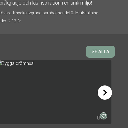
pråkglädje och läsinspiration i en unik miljö!
Utöva
tövare: Knyckertzgränd barnbokhandel & lekutställning
Ålder:
lder: 2-12 år
SE ALLA