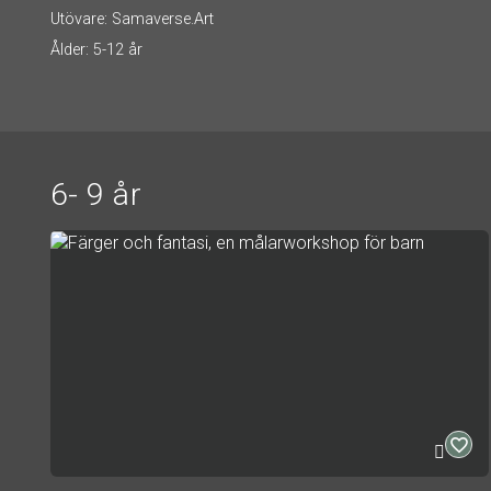
Utövare: Samaverse.Art
Ålder: 5-12 år
6- 9 år