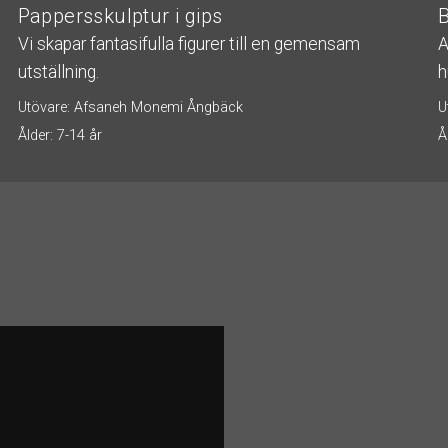
Pappersskulptur i gips
Vi skapar fantasifulla figurer till en gemensam
A
utställning.
h
Utövare: Afsaneh Monemi Ångbäck
U
Ålder: 7-14 år
Å